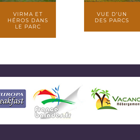
VIRMA ET
VUE D'UN
HÉROS DANS
DES PARCS
LE PARC